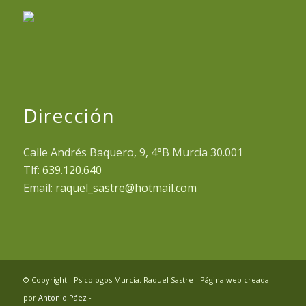
Dirección
Calle Andrés Baquero, 9, 4°B Murcia 30.001
Tlf:
639.120.640
Email:
raquel_sastre@hotmail.com
© Copyright - Psicologos Murcia. Raquel Sastre - Página web creada
por
Antonio Páez
-